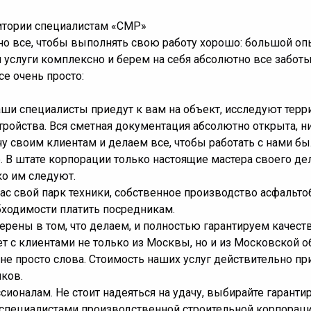
ритории специалистам «СМР»
о все, чтобы выполнять свою работу хорошо: большой опы
 услуги комплексно и берем на себя абсолютно все заботы
е очень просто:
аши специалисты приедут к вам на объект, исследуют терр
ройства. Вся сметная документация абсолютно открыта, н
 своим клиентам и делаем все, чтобы работать с нами бы
 В штате корпорации только настоящие мастера своего д
ко им следуют.
нас свой парк техники, собственное производство асфальт
бходимости платить посредникам.
верены в том, что делаем, и полностью гарантируем качес
т с клиентами не только из Москвы, но и из Московской о
е просто слова. Стоимость наших услуг действительно при
иков.
ионалам. Не стоит надеяться на удачу, выбирайте гаранти
 специалистами производственной строительной корпорац