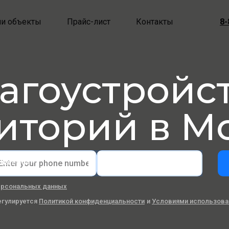
8-
и объекты
Прайс-лист
Контакты
агоустройс
иторий в М
Телефон *
Email
ерсональных данных
егулируется
Политикой конфиденциальности
и
Условиями использова