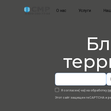
О нас
Услуги
Наш
Бл
терр
Имя
Я согласен(-на) на обработку
п
Этот сайт защищен reCAPTCHA и р