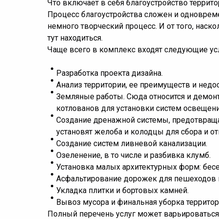
Что включает в себя благоустройство террит
Процесс благоустройства сложен и одновремен
немного творческий процесс. И от того, нас
тут находиться.
Чаще всего в комплекс входят следующие усл
Разработка проекта дизайна.
Анализ территории, ее преимуществ и недос
Земляные работы. Сюда относится и демонт
котлованов для установки систем освещения
Создание дренажной системы, предотвраща
установят желоба и колодцы для сбора и о
Создание систем ливневой канализации.
Озеленение, в то числе и разбивка клумб.
Установка малых архитектурных форм: бесед
Асфальтирование дорожек для пешеходов и
Укладка плитки и бортовых камней.
Вывоз мусора и финальная уборка территор
Полный перечень услуг может варьироваться в