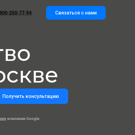
800-250-77-54
Связаться с нами
тво
оскве
Получить консультацию
ния
компании Google.