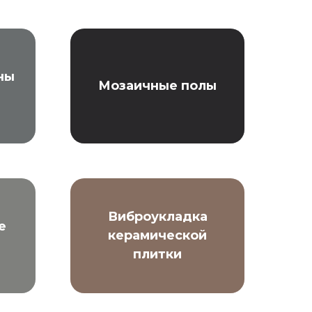
ны
Мозаичные полы
Виброукладка
е
керамической
плитки