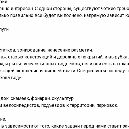
ории
но интересен. С одной стороны, существуют четкие требов
колько правильно все будет выполнено, напрямую зависит
уги:
татков, зонирование, нанесение разметки.
аж старых конструкций и дорожных покрытий, и вырубка д
, и рытье искусственных водоемов, если они есть на план
ющей скопление излишней влаги. Специалисты создадут по
твода воды.
ок, скамеек, фонарей, скульптур.
 велосипедистов, подъездов к территории, парковок.
ии.
 зависимости от того, какие задачи перед нами ставит зак