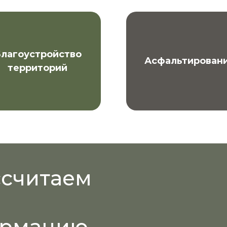
лагоустройство
Асфальтирован
территорий
ссчитаем
ормацию