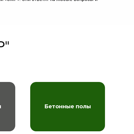
Р"
ы
Бетонные полы